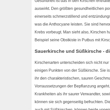
Gesundheit ist das in den Kirschen enthal
auswirkt. Den größten gesundheitlichen pos
einerseits schmerzstillend und entzündungs
was die Anthocyane leisten. Sie sind hervor
Krebs vorbeugt. Man sieht also, Kirschen 
Beispiel seine Obstkiste in Putbus mit Kirsch
Sauerkirsche und Süßkirsche - d
Kirschenarten unterscheiden sich nicht nu
einigen Punkten von der Süßkirsche. Sie is
ihr den charakteristischen, sauren Geschma
Vorraussetzungen der Bepflanzung angeht. 
Krankheiten als ihr saurer Verwandter, sow
können sie sich gegenseitig befruchten. Di
auch mit Süßkirschen, können beide voneina