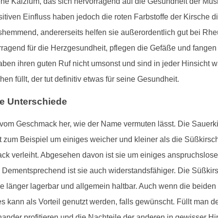
tene Kalzium, das sich hervorragend auf die Gesundheit der Mu
itiven Einfluss haben jedoch die roten Farbstoffe der Kirsche
hemmend, andererseits helfen sie außerordentlich gut bei Rheu
ragend für die Herzgesundheit, pflegen die Gefäße und fangen v
haben ihren guten Ruf nicht umsonst und sind in jeder Hinsich
en füllt, der tut definitiv etwas für seine Gesundheit.
ie Unterschiede
r vom Geschmack her, wie der Name vermuten lässt. Die Sauerkir
t zum Beispiel um einiges weicher und kleiner als die Süßkirsc
ck verleiht. Abgesehen davon ist sie um einiges anspruchslose
Dementsprechend ist sie auch widerstandsfähiger. Die Süßkirsc
ie länger lagerbar und allgemein haltbar. Auch wenn die beiden
es kann als Vorteil genutzt werden, falls gewünscht. Füllt man 
nder profitieren und die Nachteile der anderen in gewisser Hi